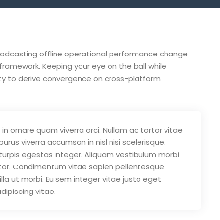
. Podcasting offline operational performance change
framework. Keeping your eye on the ball while
ty to derive convergence on cross-platform
in ornare quam viverra orci. Nullam ac tortor vitae
rus viverra accumsan in nisl nisi scelerisque.
urpis egestas integer. Aliquam vestibulum morbi
auctor. Condimentum vitae sapien pellentesque
illa ut morbi. Eu sem integer vitae justo eget
ipiscing vitae.