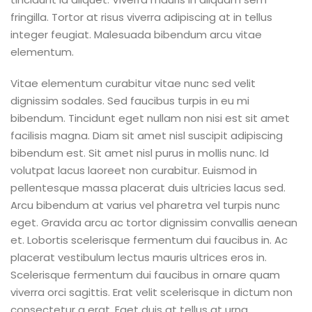
fringilla. Tortor at risus viverra adipiscing at in tellus
integer feugiat. Malesuada bibendum arcu vitae
elementum.
Vitae elementum curabitur vitae nunc sed velit
dignissim sodales. Sed faucibus turpis in eu mi
bibendum. Tincidunt eget nullam non nisi est sit amet
facilisis magna. Diam sit amet nisl suscipit adipiscing
bibendum est. Sit amet nisl purus in mollis nunc. Id
volutpat lacus laoreet non curabitur. Euismod in
pellentesque massa placerat duis ultricies lacus sed.
Arcu bibendum at varius vel pharetra vel turpis nunc
eget. Gravida arcu ac tortor dignissim convallis aenean
et. Lobortis scelerisque fermentum dui faucibus in. Ac
placerat vestibulum lectus mauris ultrices eros in.
Scelerisque fermentum dui faucibus in ornare quam
viverra orci sagittis. Erat velit scelerisque in dictum non
consectetur a erat. Eget duis at tellus at urna